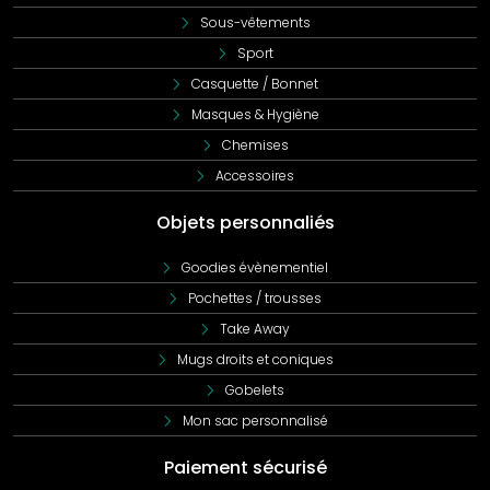
vos sorties en ville, la Veste Workshell combinée est le
Sous-vêtements
choix idéal. Elle promet une performance inégalée, un
confort optimal et une allure sophistiquée.
Sport
Casquette / Bonnet
Masques & Hygiène
Chemises
Accessoires
Objets personnaliés
Goodies évènementiel
Pochettes / trousses
Take Away
Mugs droits et coniques
Gobelets
Mon sac personnalisé
Paiement sécurisé