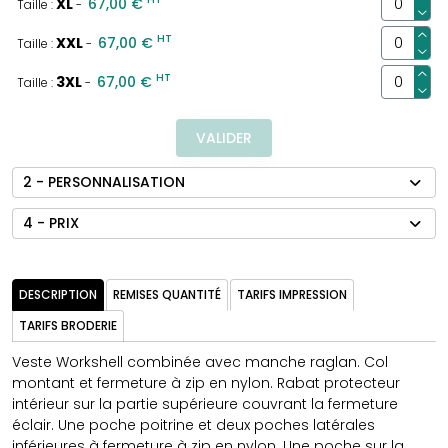
XL
67,00 €
Taille :
-
HT
XXL
67,00 €
Taille :
-
HT
3XL
67,00 €
Taille :
-
VALIDER
2 - PERSONNALISATION
4 - PRIX
DESCRIPTION
REMISES QUANTITÉ
TARIFS IMPRESSION
TARIFS BRODERIE
Veste Workshell combinée avec manche raglan. Col
montant et fermeture à zip en nylon. Rabat protecteur
intérieur sur la partie supérieure couvrant la fermeture
éclair. Une poche poitrine et deux poches latérales
inférieures à fermeture à zip en nylon. Une poche sur la