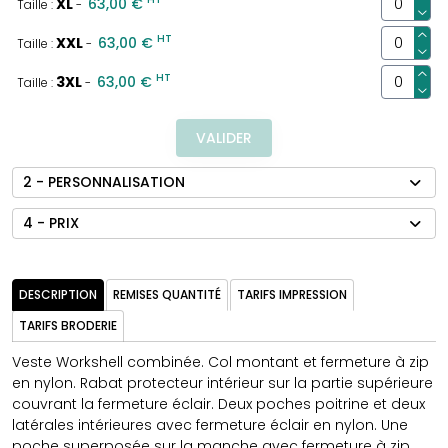
XL
63,00 €
Taille :
-
HT
XXL
63,00 €
Taille :
-
HT
3XL
63,00 €
Taille :
-
VALIDER
2 - PERSONNALISATION
4 - PRIX
DESCRIPTION
REMISES QUANTITÉ
TARIFS IMPRESSION
TARIFS BRODERIE
Veste Workshell combinée. Col montant et fermeture à zip
en nylon. Rabat protecteur intérieur sur la partie supérieure
couvrant la fermeture éclair. Deux poches poitrine et deux
latérales intérieures avec fermeture éclair en nylon. Une
poche superposée sur la manche avec fermeture à zip.