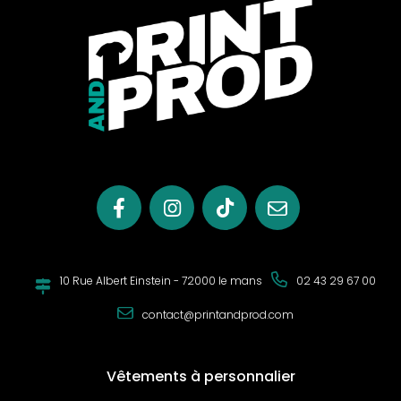
Design et Fonctionnalité
La veste se démarque par ses épaules et coudes
contrastés, ajoutant une
touche de distinction
. Les coupes
décoratives et les fermetures éclair combinées mettent en
valeur la finesse de sa conception. De plus, avec un tissu
coupe-vent et
résistant à l'eau
, cette veste est
parfaitement adaptée pour faire face aux conditions
météorologiques imprévisibles. La membrane intérieure
respirable et isolante garantit une
régulation thermique
optimale
, tandis que le revêtement intérieur offre une
capacité thermique élevée.
Personnalisation à Travers le Marquage
10 Rue Albert Einstein - 72000 le mans
02 43 29 67 00
L'une des caractéristiques uniques de la veste Workshell
contact@printandprod.com
combinée est la possibilité de
personnalisation
grâce au
marquage. Qu'il s'agisse d'une
broderie délicate
, d'une
sérigraphie vibrante
ou d'un
transfert thermique précis
, la
Vêtements à personnalier
veste peut être personnalisée pour refléter l'identité d'une
entreprise ou d'un individu. Cela la rend idéale pour les