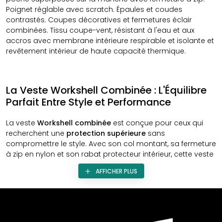
Poignet réglable avec scratch. Épaules et coudes
contrastés. Coupes décoratives et fermetures éclair
combinées. Tissu coupe-vent, résistant à l'eau et aux
accros avec membrane intérieure respirable et isolante et
revêtement intérieur de haute capacité thermique.
La Veste Workshell Combinée : L'Équilibre
Parfait Entre Style et Performance
La veste
Workshell combinée
est conçue pour ceux qui
recherchent une
protection supérieure
sans
compromettre le style. Avec son col montant, sa fermeture
à zip en nylon et son rabat protecteur intérieur, cette veste
garantit non seulement une protection contre les
AFFICHER PLUS
éléments, mais aussi une
élégance intemporelle
. L'ajout
de deux poches poitrine, de deux poches latérales
intérieures et d'une poche superposée sur la manche offre
une
capacité de rangement exceptionnelle
, tout en
conservant une silhouette épurée.