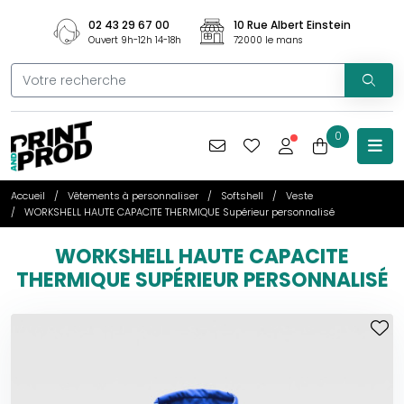
02 43 29 67 00
10 Rue Albert Einstein
Ouvert 9h-12h 14-18h
72000 le mans
0
Accueil
Vêtements à personnaliser
Softshell
Veste
WORKSHELL HAUTE CAPACITE THERMIQUE Supérieur personnalisé
WORKSHELL HAUTE CAPACITE
THERMIQUE SUPÉRIEUR PERSONNALISÉ