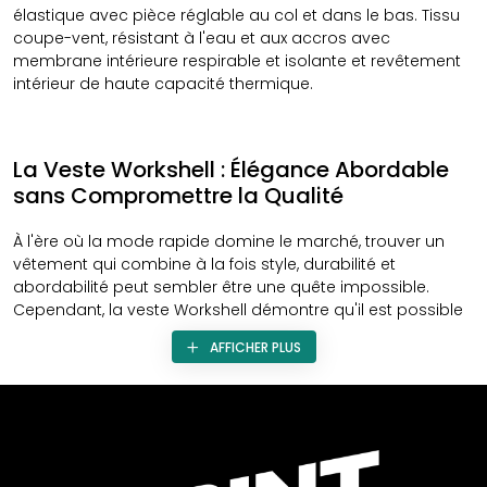
élastique avec pièce réglable au col et dans le bas. Tissu
coupe-vent, résistant à l'eau et aux accros avec
membrane intérieure respirable et isolante et revêtement
intérieur de haute capacité thermique.
La Veste Workshell : Élégance Abordable
sans Compromettre la Qualité
À l'ère où la mode rapide domine le marché, trouver un
vêtement qui combine à la fois style, durabilité et
abordabilité peut sembler être une quête impossible.
Cependant, la veste Workshell démontre qu'il est possible
d'allier ces trois éléments sans compromis. Cette veste
AFFICHER PLUS
n'est pas simplement un vêtement ; c'est une déclaration
de style à un prix abordable.
Design Intemporel avec une Touche
Moderne