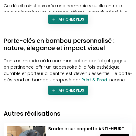
Ce détail minutieux crée une harmonie visuelle entre le
bois de bambou et le cordon, offrant un produit final à la
fois élégant et fonctionnel. Que ce soit pour promouvoir
AFFICHER PLUS
votre marque ou offrir un
cadeau unique
, ces porte-clés
en bambou incarnent le mariage parfait entre
nature
et
design personnalisé
.
Porte-clés en bambou personnalisé :
nature, élégance et impact visuel
Dans un monde où la communication par l’objet gagne
en pertinence, offrir un accessoire à la fois esthétique,
durable et porteur d’identité est devenu essentiel. Le porte-
clés rond en bambou proposé par
Print & Prod
incarne
cette nouvelle génération d’objets publicitaires qui
AFFICHER PLUS
conjuguent engagement, raffinement et personnalisation.
Conçu à partir de matériaux naturels, il se distingue par
son authenticité visuelle et sa capacité à transmettre un
message fort en toute simplicité.
Autres réalisations
Le bois de bambou, choisi pour sa robustesse et sa
Broderie sur caquette ANTI-HEURT
texture chaleureuse, donne au produit un caractère
organique, loin des objets impersonnels issus de la