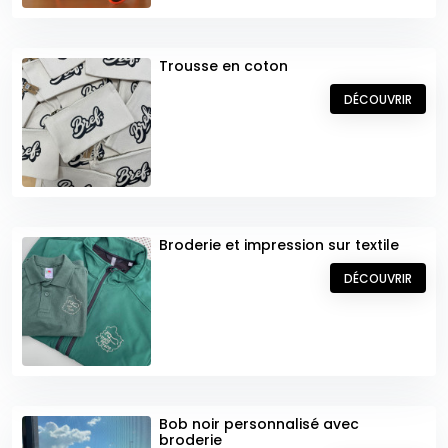
objet réellement distinctif, c’est sa capacité à être
personnalisé avec précision
. Grâce à des
techniques de
marquage
adaptées aux surfaces naturelles comme la
Trousse en coton
gravure laser, chaque porte-clés peut recevoir un logo, un
DÉCOUVRIR
nom ou un message de façon nette, élégante et durable.
La gravure sur bambou offre un rendu sobre et raffiné,
parfaitement intégré dans la matière, sans altération au fil
du temps.
Cette personnalisation fait du porte-clés bien plus qu’un
simple objet utilitaire. Il devient un ambassadeur silencieux
de votre marque, présent dans le quotidien de celui ou
Broderie et impression sur textile
celle qui le porte. Offert lors d’un événement, intégré dans
DÉCOUVRIR
un kit de bienvenue ou utilisé comme support
promotionnel, il véhicule vos valeurs avec subtilité, tout en
renforçant votre
identité visuelle
.
Son esthétique épurée et sa fabrication responsable
séduisent un public soucieux de l’impact environnemental
des objets qu’il utilise. En choisissant un support naturel et
Bob noir personnalisé avec
personnalisable comme ce porte-clés, vous affirmez une
broderie